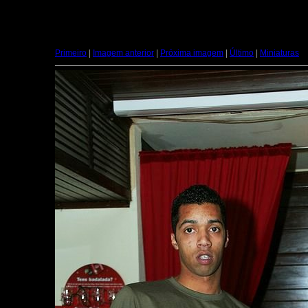
Primeiro
|
Imagem anterior
|
Próxima imagem
|
Último
|
Miniaturas