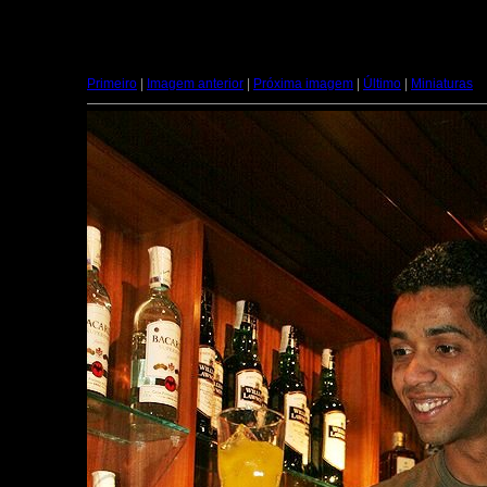
Primeiro
|
Imagem anterior
|
Próxima imagem
|
Último
|
Miniaturas