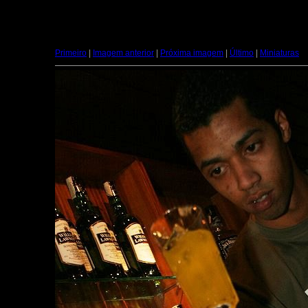
Primeiro
|
Imagem anterior
|
Próxima imagem
|
Último
|
Miniaturas